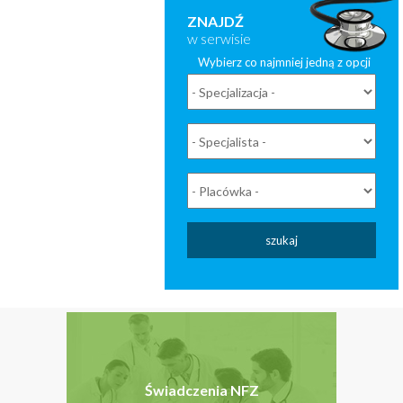
ZNAJDŹ
w serwisie
Wybierz co najmniej jedną z opcji
szukaj
Świadczenia NFZ