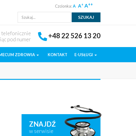
++
A
+
A
Czcionka:
A
ę telefonicznie
+48 22 526 13 20
iąc pod numer
MECUM ZDROWIA
KONTAKT
E-USŁUGI
ZNAJDŹ
w serwisie