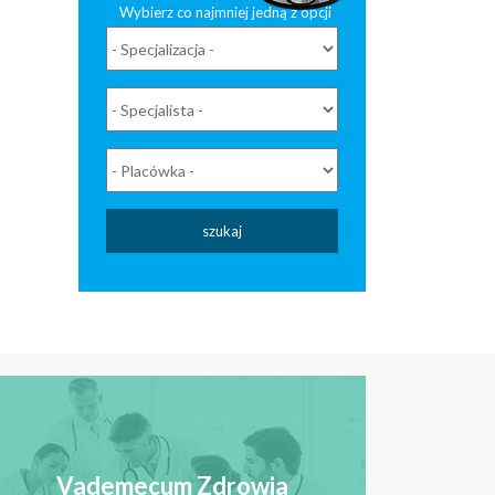
Wybierz co najmniej jedną z opcji
szukaj
Vademecum Zdrowia