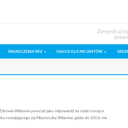
Zarejestruj si
dzwon
ŚWIADCZENIA NFZ
USŁUGI DLA PACJENTÓW
VADE
Zdrowia Wilanów powstał jako odpowiedź na stale rosnące
ko rozwijającego się Miasteczka Wilanów, gdzie do 2011r nie