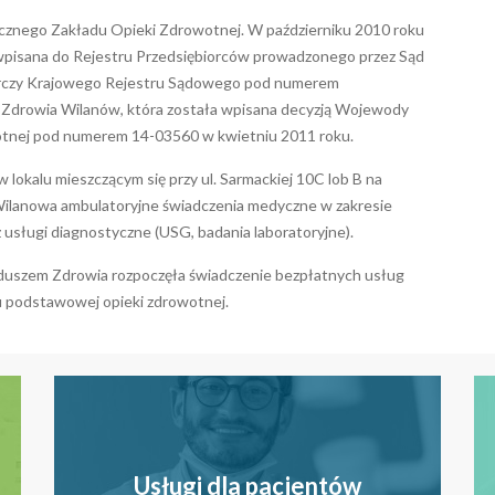
icznego Zakładu Opieki Zdrowotnej. W październiku 2010 roku
wpisana do Rejestru Przedsiębiorców prowadzonego przez Sąd
darczy Krajowego Rejestru Sądowego pod numerem
Zdrowia Wilanów, która została wpisana decyzją Wojewody
tnej pod numerem 14-03560 w kwietniu 2011 roku.
 lokalu mieszczącym się przy ul. Sarmackiej 10C lob B na
Wilanowa ambulatoryjne świadczenia medyczne w zakresie
 usługi diagnostyczne (USG, badania laboratoryjne).
uszem Zdrowia rozpoczęła świadczenie bezpłatnych usług
u podstawowej opieki zdrowotnej.
Usługi dla pacjentów