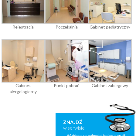
Rejestracja
Poczekalnia
Gabinet pediatryczny
Gabinet
Punkt pobrań
Gabinet zabiegowy
alergologiczny
ZNAJDŹ
w serwisie
Wybierz co najmniej jedną z opcji