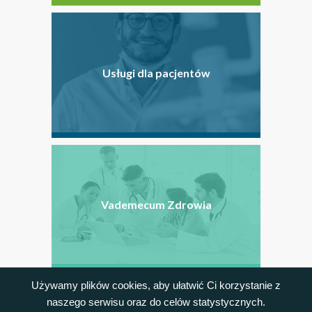
Usługi dla pacjentów
Vademecum Zdrowia
Używamy plików cookies, aby ułatwić Ci korzystanie z
NEWSLETTER
Bądź na bieżąco i otrzymuj najnowsze informacje.
naszego serwisu oraz do celów statystycznych.