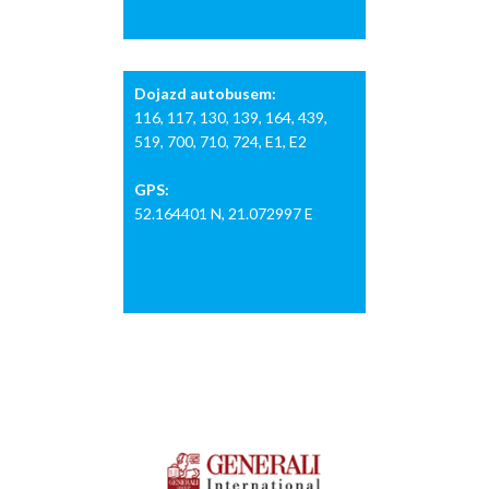
Dojazd autobusem:
116, 117, 130, 139, 164, 439,
519, 700, 710, 724, E1, E2
GPS:
52.164401 N, 21.072997 E