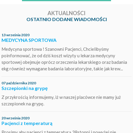
AKTUALNOŚCI
OSTATNIO DODANE WIADOMOŚCI
13 września 2020
MEDYCYNA SPORTOWA
Medycyna sportowa ! Szanowni Pacjenci, Chcielibyśmy
poinformować, że od dziś koszt wizyty u lekarza medycyny
sportowej obejmuje oprócz orzeczenia lekarskiego oraz badania
ekg również wymagane badania laboratoryjne, takie jak krew...
07 października 2020
Szczepionki na grypę
Z przykrością informujemy, iż w naszej placówce nie mamy już
szczepionek na grypę.
20 września 2020
Pacjenci z temperaturą
Prosimy aby pacjenci z temperaturą 38stopni i powyżej nie