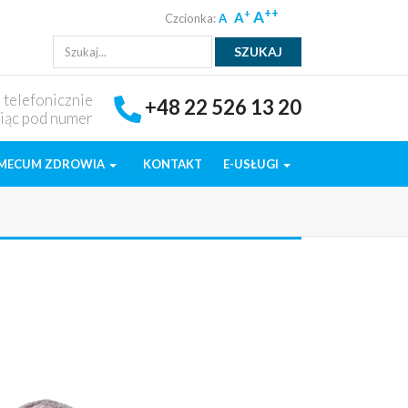
++
A
+
A
Czcionka:
A
ę telefonicznie
+48 22 526 13 20
iąc pod numer
MECUM ZDROWIA
KONTAKT
E-USŁUGI