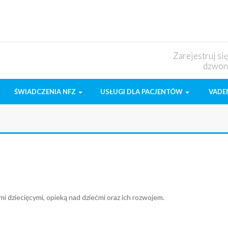
Zarejestruj si
dzwon
ŚWIADCZENIA NFZ
USŁUGI DLA PACJENTÓW
VADE
i dziecięcymi, opieką nad dziećmi oraz ich rozwojem.