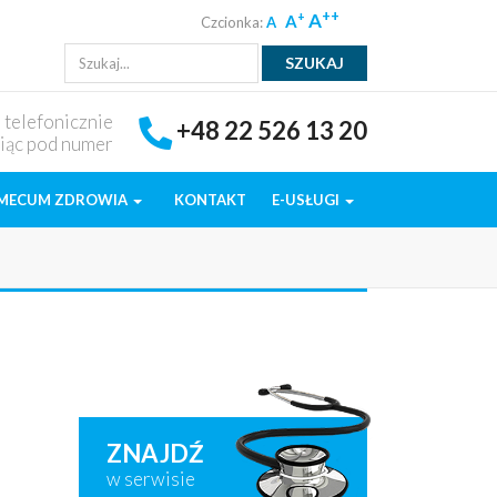
++
A
+
A
Czcionka:
A
ę telefonicznie
+48 22 526 13 20
iąc pod numer
MECUM ZDROWIA
KONTAKT
E-USŁUGI
ZNAJDŹ
w serwisie