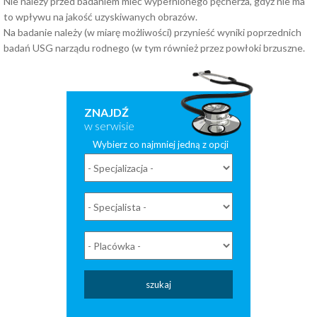
Nie należy przed badaniem mieć wypełnionego pęcherza, gdyż nie ma
to wpływu na jakość uzyskiwanych obrazów.
Na badanie należy (w miarę możliwości) przynieść wyniki poprzednich
badań USG narządu rodnego (w tym również przez powłoki brzuszne.
ZNAJDŹ
w serwisie
Wybierz co najmniej jedną z opcji
szukaj