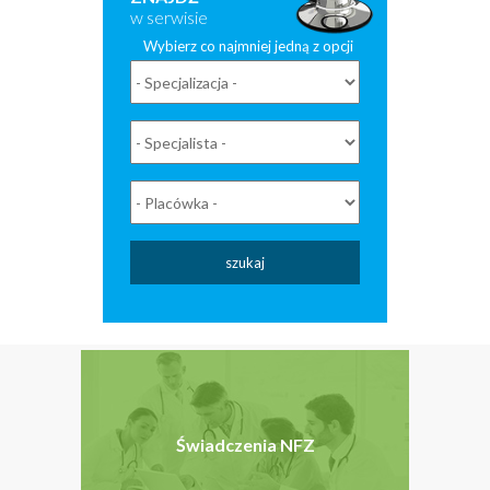
w serwisie
Wybierz co najmniej jedną z opcji
szukaj
Świadczenia NFZ